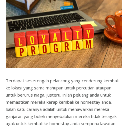
Terdapat sesetengah pelancong yang cenderung kembali
ke lokasi yang sama mahupun untuk percutian ataupun
untuk berurus niaga. Justeru, inilah peluang anda untuk
memastikan mereka kerap kembali ke homestay anda.
Salah satu caranya adalah untuk menawarkan mereka
ganjaran yang boleh menyebabkan mereka tidak teragak-
agak untuk kembali ke homestay anda sempena lawatan