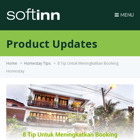
MENU
Product Updates
Home
>
Homestay Tips
>
8 Tip Untuk Meningkatkan Booking
Homestay