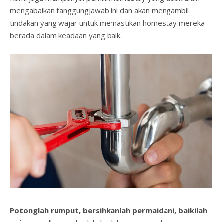
mengabaikan tanggungjawab ini dan akan mengambil
tindakan yang wajar untuk memastikan homestay mereka
berada dalam keadaan yang baik.
Potonglah rumput, bersihkanlah permaidani, baikilah