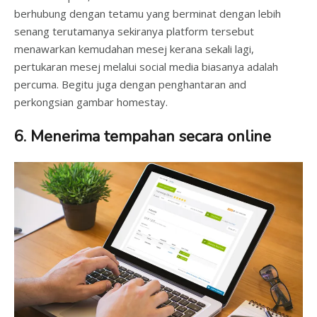
berhubung dengan tetamu yang berminat dengan lebih
senang terutamanya sekiranya platform tersebut
menawarkan kemudahan mesej kerana sekali lagi,
pertukaran mesej melalui social media biasanya adalah
percuma. Begitu juga dengan penghantaran and
perkongsian gambar homestay.
6. Menerima tempahan secara online