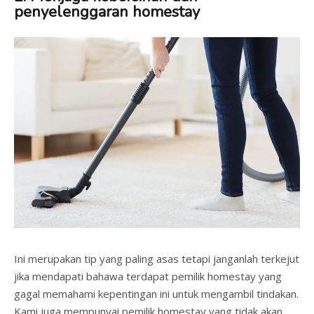
penyelenggaran homestay
Ini merupakan tip yang paling asas tetapi janganlah terkejut
jika mendapati bahawa terdapat pemilik homestay yang
gagal memahami kepentingan ini untuk mengambil tindakan.
Kami juga mempunyai pemilik homestay yang tidak akan