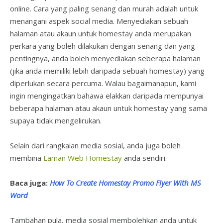
online. Cara yang paling senang dan murah adalah untuk
menangani aspek social media. Menyediakan sebuah
halaman atau akaun untuk homestay anda merupakan
perkara yang boleh dilakukan dengan senang dan yang
pentingnya, anda boleh menyediakan seberapa halaman
(jika anda memiliki lebih daripada sebuah homestay) yang
diperlukan secara percuma. Walau bagaimanapun, kami
ingin mengingatkan bahawa elakkan daripada mempunyai
beberapa halaman atau akaun untuk homestay yang sama
supaya tidak mengelirukan.
Selain dari rangkaian media sosial, anda juga boleh
membina
Laman Web Homestay
anda sendiri.
Baca juga:
How To Create Homestay Promo Flyer With MS
Word
Tambahan pula, media sosial membolehkan anda untuk