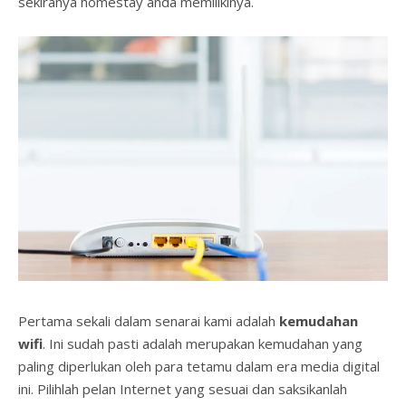
sekiranya homestay anda memilikinya.
Pertama sekali dalam senarai kami adalah
kemudahan
wifi
. Ini sudah pasti adalah merupakan kemudahan yang
paling diperlukan oleh para tetamu dalam era media digital
ini. Pilihlah pelan Internet yang sesuai dan saksikanlah