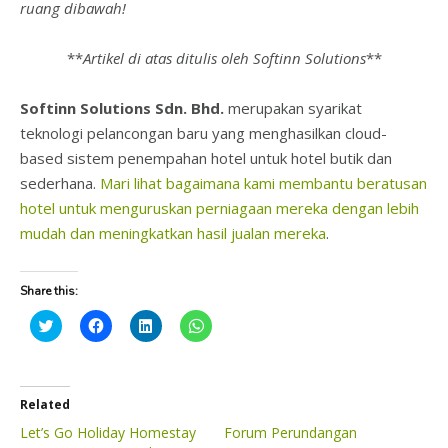
ruang dibawah!
**
Artikel di atas ditulis oleh Softinn Solutions
**
Softinn Solutions Sdn. Bhd.
merupakan syarikat
teknologi pelancongan baru yang menghasilkan cloud-
based sistem penempahan hotel untuk hotel butik dan
sederhana.
Mari lihat bagaimana kami membantu beratusan
hotel untuk menguruskan perniagaan mereka dengan lebih
mudah dan meningkatkan hasil jualan mereka
.
Share this:
C
C
C
C
l
l
l
l
i
i
i
i
c
c
c
c
k
k
k
k
t
t
t
t
o
o
o
o
Related
s
s
s
s
h
h
h
h
Let’s Go Holiday Homestay
Forum Perundangan
a
a
a
a