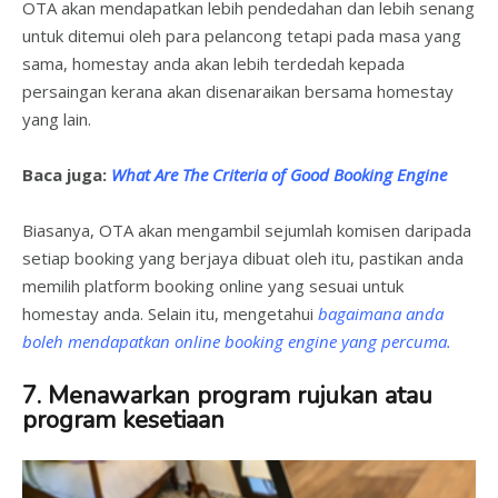
OTA akan mendapatkan lebih pendedahan dan lebih senang
untuk ditemui oleh para pelancong tetapi pada masa yang
sama, homestay anda akan lebih terdedah kepada
persaingan kerana akan disenaraikan bersama homestay
yang lain.
Baca juga:
What Are The Criteria of Good Booking Engine
Biasanya, OTA akan mengambil sejumlah komisen daripada
setiap booking yang berjaya dibuat oleh itu, pastikan anda
memilih platform booking online yang sesuai untuk
homestay anda. Selain itu, mengetahui
bagaimana anda
boleh mendapatkan online booking engine yang percuma
.
7. Menawarkan program rujukan atau
program kesetiaan